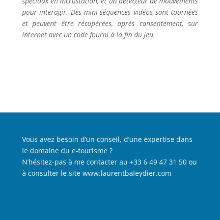
spéciaux en incrustation, et un détecteur de mouvements
pour interagir. Des mini-séquences vidéos sont tournées
et peuvent être récupérées, après consentement, sur
internet avec un code fourni à la fin du jeu.
Vous avez besoin d’un conseil, d’une expertise dans
le domaine du e-tourisme ?
N’hésitez-pas à me contacter au +33 6 49 47 31 50 ou
à consulter le site
www.laurentbaleydier.com