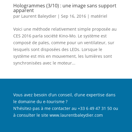
Hologrammes (3/10) : une image sans support
apparent
par
Laurent Baleydier
|
Sep 16, 2016
|
matériel
Voici une méthode relativement simple proposée au
CES 2016 parla société Kino-Mo. Le système est
composé de pales, comme pour un ventilateur, sur
lesquels sont disposées des LEDs. Lorsque le
système est mis en mouvement, les lumières sont
synchronisées avec le moteur...
Vous avez besoin d’un conseil, d’une expertise dans
le domaine du e-tourisme ?
N’hésitez-pas à me contacter au +33 6 49 47 31 50 ou
à consulter le site
www.laurentbaleydier.com