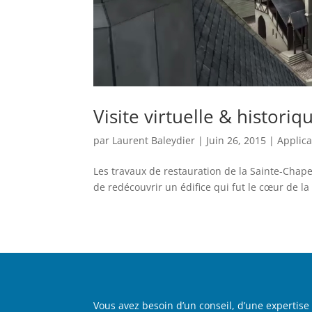
Visite virtuelle & historiq
par
Laurent Baleydier
|
Juin 26, 2015
|
Applica
Les travaux de restauration de la Sainte-Chapel
de redécouvrir un édifice qui fut le cœur de la c
Vous avez besoin d’un conseil, d’une expertis