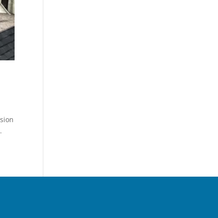
asion
.