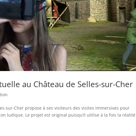
rtuelle au Château de Selles-sur-Cher
tion
les-sur-Cher propose à ses visiteurs des visites immersives pour
n ludique. Le projet est original puisqu’il utilise à la fois la réalité