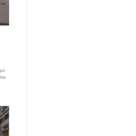
qui
ille